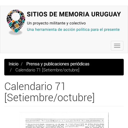
Pasar
al
contenido
principal
Toggl
navig
Inicio
Prensa y publicaciones periódicas
Calendario 71 [Setiembre/octubre]
Calendario 71
[Setiembre/octubre]