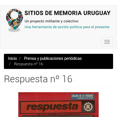
Pasar
al
contenido
principal
Toggl
navig
Inicio
Prensa y publicaciones periódicas
Respuesta nº 16
Respuesta nº 16