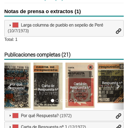
Notas de prensa o extractos (1)
Larga columna de pueblo en sepelio de Peré
(10/7/1973)
Total: 1
Publicaciones completas (21)
Anterior
Sigu
Respuesta nº
Carta de
Por qué
Carta de
1
(26/4/1973)
Respuesta nº
Respuesta?
Respuesta nº
4
(3/1973)
(1972)
1
(12/1972)
Por qué Respuesta?
(1972)
Carta de Respuesta nº 1
(12/1972)