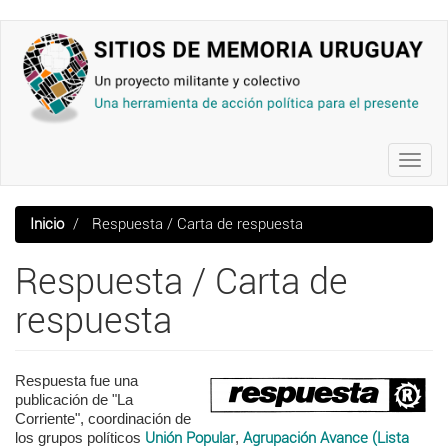
Pasar
al
contenido
principal
Toggl
navig
Inicio
Respuesta / Carta de respuesta
Respuesta / Carta de
respuesta
Respuesta fue una
publicación de "La
Corriente", coordinación de
los grupos políticos
Unión Popular
,
Agrupación Avance (Lista