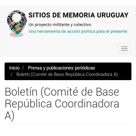
Pasar
al
contenido
principal
Toggl
navig
Inicio
Prensa y publicaciones periódicas
Boletín (Comité de Base República Coordinadora A)
Boletín (Comité de Base
República Coordinadora
A)