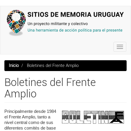
Pasar
al
contenido
principal
Toggl
navig
Inicio
Boletines del Frente Amplio
Boletines del Frente
Amplio
Principalmente desde 1984
el Frente Amplio, tanto a
nivel central como de sus
diferentes comités de base