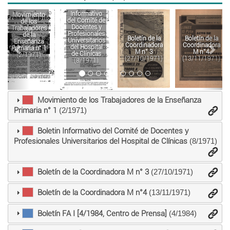
Boletin
Anterior
Sigu
Informativo
Movimiento
del Comité de
de los
Docentes y
Trabajadores
Profesionales
de la
Boletín de la
Boletín de la
Universitarios
Enseñanza
Coordinadora
Coordinadora
del Hospital
Primaria n° 1
M n°4
M n° 3
de Clínicas
(2/1971)
(13/11/1971)
(27/10/1971)
(8/1971)
Movimiento de los Trabajadores de la Enseñanza
Primaria n° 1
(2/1971)
Boletin Informativo del Comité de Docentes y
Profesionales Universitarios del Hospital de Clínicas
(8/1971)
Boletín de la Coordinadora M n° 3
(27/10/1971)
Boletín de la Coordinadora M n°4
(13/11/1971)
Boletín FA I [4/1984, Centro de Prensa]
(4/1984)