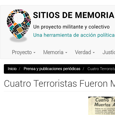
Pasar
al
contenido
principal
Main
navigation
Proyecto
Memoria
Verdad
Justi
Inicio
Prensa y publicaciones periódicas
Cuatro Terrorist
Cuatro Terroristas Fueron 