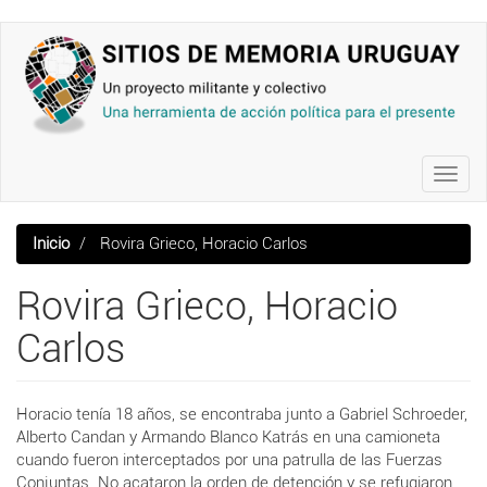
Pasar
al
contenido
principal
Toggl
navig
Inicio
Rovira Grieco, Horacio Carlos
Rovira Grieco, Horacio
Carlos
Horacio tenía 18 años, se encontraba junto a Gabriel Schroeder,
Alberto Candan y Armando Blanco Katrás en una camioneta
cuando fueron interceptados por una patrulla de las Fuerzas
Conjuntas. No acataron la orden de detención y se refugiaron