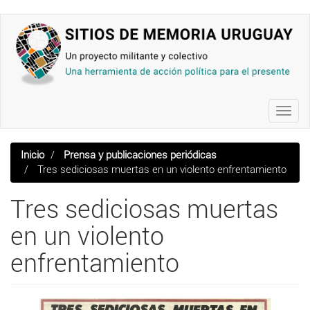
Pasar
al
contenido
principal
Toggl
navig
Inicio
Prensa y publicaciones periódicas
Tres sediciosas muertas en un violento enfrentamiento
Tres sediciosas muertas
en un violento
enfrentamiento