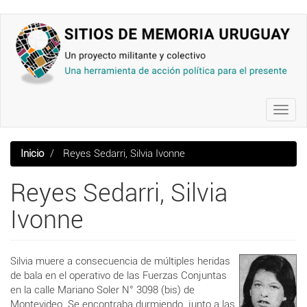
Pasar
al
contenido
principal
Toggl
navig
Inicio
Reyes Sedarri, Silvia Ivonne
Reyes Sedarri, Silvia
Ivonne
Silvia muere a consecuencia de múltiples heridas
de bala en el operativo de las Fuerzas Conjuntas
en la calle Mariano Soler N° 3098 (bis) de
Montevideo. Se encontraba durmiendo junto a las