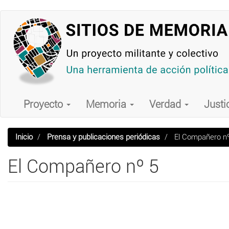
Pasar
al
contenido
principal
Main
navigation
Proyecto
Memoria
Verdad
Justi
Inicio
Prensa y publicaciones periódicas
El Compañero n
El Compañero nº 5