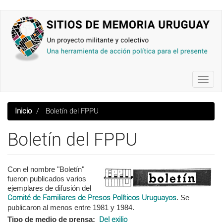
Pasar
al
contenido
principal
Toggl
navig
Inicio
Boletín del FPPU
Boletín del FPPU
Con el nombre "Boletín"
fueron publicados varios
ejemplares de difusión del
Comité de Familiares de Presos Políticos Uruguayos
. Se
publicaron al menos entre 1981 y 1984.
Tipo de medio de prensa
Del exilio