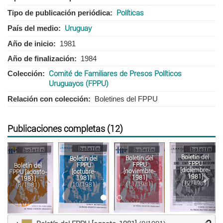
Tipo de publicación periódica
Políticas
País del medio
Uruguay
Año de inicio
1981
Año de finalización
1984
Colección
Comité de Familiares de Presos Políticos
Uruguayos (FPPU)
Relación con colección
Boletines del FPPU
Publicaciones completas (12)
Anterior
Sigu
Boletín del
Boletín del
Boletín del
FPPU
FPPU
FPPU
Boletín del
[diciembre-
[noviembre-
[octubre-
FPPU [agosto-
1981]
1981]
1981]
1981]
(12/1981)
(11/1981)
(10/1981)
(8/1981)