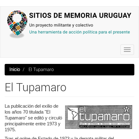
Pasar
al
contenido
principal
Toggl
navig
Inicio
El Tupamaro
El Tupamaro
La publicación del exilio de
los años 70 titulada "El
Tupamaro" se editó y circuló
principalmente entre 1973 y
1975.
Tras el golpe de Estado de 1973 y la derrota militar del