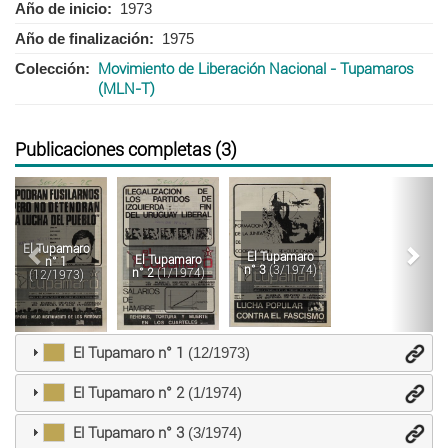
Año de inicio
1973
Año de finalización
1975
Colección
Movimiento de Liberación Nacional - Tupamaros
(MLN-T)
Publicaciones completas (3)
Anterior
Sigu
El Tupamaro
El Tupamaro
El Tupamaro
n° 1
n° 3
(3/1974)
n° 2
(1/1974)
(12/1973)
El Tupamaro n° 1
(12/1973)
El Tupamaro n° 2
(1/1974)
El Tupamaro n° 3
(3/1974)