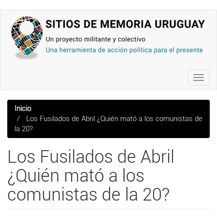
Pasar
al
contenido
principal
Toggl
navig
Inicio
Los Fusilados de Abril ¿Quién mató a los comunistas de
la 20?
Los Fusilados de Abril
¿Quién mató a los
comunistas de la 20?