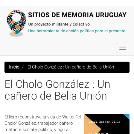
Pasar
al
contenido
principal
Toggl
navig
Inicio
El Cholo González : Un cañero de Bella Unión
El Cholo González : Un
cañero de Bella Unión
El libro reconstruye la vida de Walter “el
Cholo” González, trabajador cañero,
militante social y político, y figura