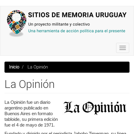
Pasar
al
contenido
principal
Toggl
navig
Inicio
La Opinión
La Opinión
La Opinión fue un diario
argentino publicado en
Buenos Aires en formato
tabloide,
su primera edición
fue el 4 de mayo de 1971.
Fundado y dirigido por
el periodista Jabobo Timerman, su línea