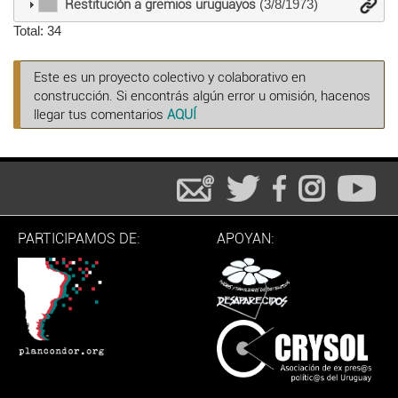
Restitución a gremios uruguayos
(3/8/1973)
Total: 34
Este es un proyecto colectivo y colaborativo en
construcción. Si encontrás algún error u omisión, hacenos
llegar tus comentarios
AQUÍ
PARTICIPAMOS DE:
APOYAN: