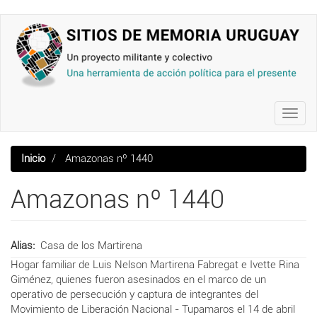
Pasar
al
contenido
principal
Toggl
navig
Inicio
Amazonas nº 1440
Amazonas nº 1440
Alias
Casa de los Martirena
Hogar familiar de Luis Nelson Martirena Fabregat e Ivette Rina
Giménez, quienes fueron asesinados en el marco de un
operativo de persecución y captura de integrantes del
Movimiento de Liberación Nacional - Tupamaros el 14 de abril