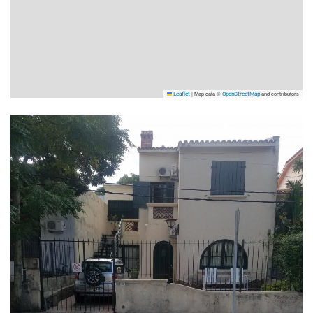
|
Map data ©
and contributors
Leaflet
OpenStreetMap