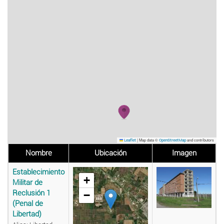
|
Map data ©
and contributors
Leaflet
OpenStreetMap
Nombre
Ubicación
Imagen
Establecimiento
+
Militar de
Reclusión 1
−
(Penal de
Libertad)