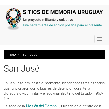
Pasar
al
contenido
principal
Toggl
navig
Inicio
San José
San José
En San José hay, hasta el momento, identificados tres espacios
que funcionaron como lugares de detención durante la
dictadura cívico militar y el accionar ilegítimo del Estado (1968-
1985).
La sede de la
División del Ejército II
, ubicado en el centro de la