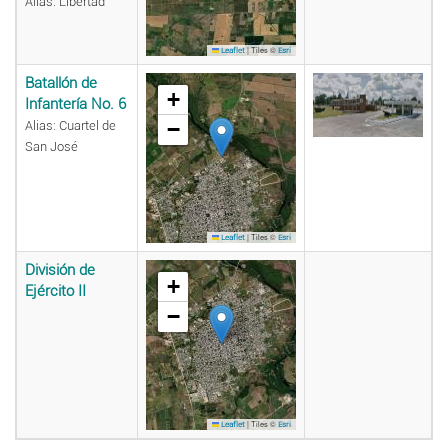
Alias: Libertad
|
Tiles ©
Leaflet
Esri
Batallón de
+
Infantería No. 6
−
Alias: Cuartel de
San José
|
Tiles ©
Leaflet
Esri
División de
+
Ejército II
−
|
Tiles ©
Leaflet
Esri