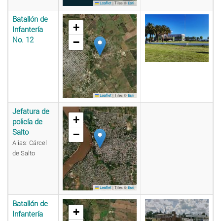
|
Tiles ©
Leaflet
Esri
Batallón de
+
Infantería
No. 12
−
|
Tiles ©
Leaflet
Esri
Jefatura de
+
policía de
Salto
−
Alias: Cárcel
de Salto
|
Tiles ©
Leaflet
Esri
Batallón de
+
Infantería