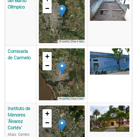
del Barrio
Olímpico
−
|
Tiles ©
Leaflet
Esri
Comisaría
+
de Carmelo
−
|
Tiles ©
Leaflet
Esri
Instituto de
+
Menores
'Álvarez
−
Cortés'
Alias: Centro