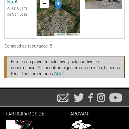
No. 6
−
Alias: Cuartel
de San José
|
Tiles ©
Leaflet
Esri
Cantidad de resultados: 8
Este es un proyecto colectivo y colaborativo en
construcción. Si encontrás algún error u omisión, hacenos
llegar tus comentarios
AQUÍ
PARTICIPAMOS DE:
APOYAN: