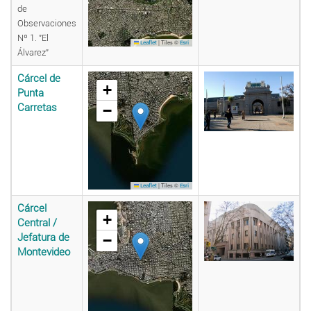
de
Observaciones
Nº 1. "El
|
Tiles ©
Leaflet
Esri
Álvarez"
Cárcel de
+
Punta
Carretas
−
|
Tiles ©
Leaflet
Esri
Cárcel
+
Central /
Jefatura de
−
Montevideo