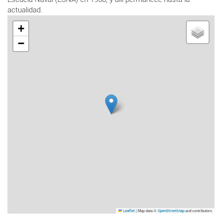
actualidad.
+
−
|
Map data ©
and contributors
Leaflet
OpenStreetMap