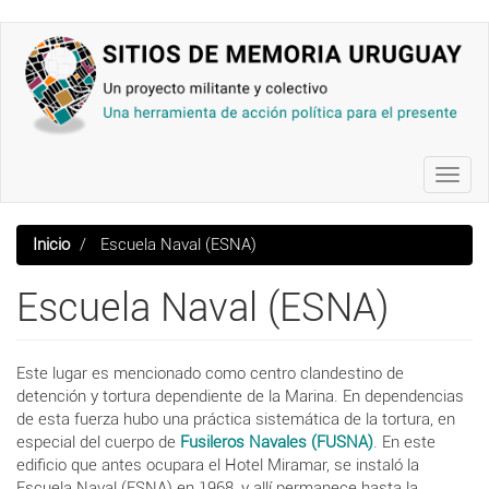
Pasar
al
contenido
principal
Toggl
navig
Inicio
Escuela Naval (ESNA)
Escuela Naval (ESNA)
Este lugar es mencionado como centro clandestino de
detención y tortura dependiente de la Marina. En dependencias
de esta fuerza hubo una práctica sistemática de la tortura, en
especial del cuerpo de
Fusileros Navales (FUSNA)
. En este
edificio que antes ocupara el
Hotel Miramar, se instaló la
Escuela Naval (ESNA) en 1968, y allí permanece hasta la