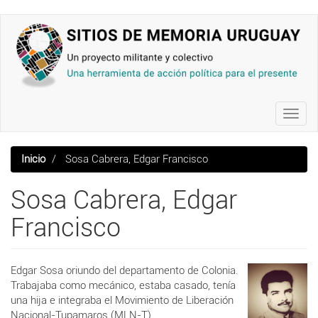
Pasar
al
contenido
principal
Toggl
navig
Inicio
Sosa Cabrera, Edgar Francisco
Sosa Cabrera, Edgar
Francisco
Edgar Sosa oriundo del departamento de Colonia.
Trabajaba como mecánico, estaba casado, tenía
una hija e integraba el Movimiento de Liberación
Nacional-Tupamaros (MLN-T).