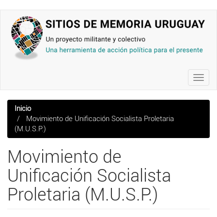
Pasar
al
contenido
principal
Toggl
navig
Inicio
Movimiento de Unificación Socialista Proletaria
(M.U.S.P.)
Movimiento de
Unificación Socialista
Proletaria (M.U.S.P.)