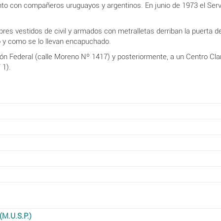
nto con compañeros uruguayos y argentinos. En junio de 1973 el Serv
es vestidos de civil y armados con metralletas derriban la puerta d
vo y como se lo llevan encapuchado.
ión Federal (calle Moreno Nº
1417) y posteriormente, a un Centro Cl
 1).
(M.U.S.P.)