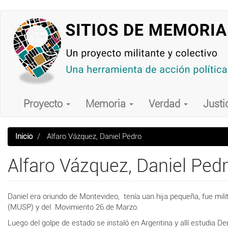
Pasar
al
contenido
principal
Main
navigation
Proyecto
Memoria
Verdad
Justi
Inicio
Alfaro Vázquez, Daniel Pedro
Alfaro Vázquez, Daniel Ped
Daniel era oriundo de Montevideo, tenía uan hija pequeña, fue mili
(MUSP) y del Movimiento 26 de Marzo.
Luego del golpe de estado se instaló en Argentina y allí estudia D