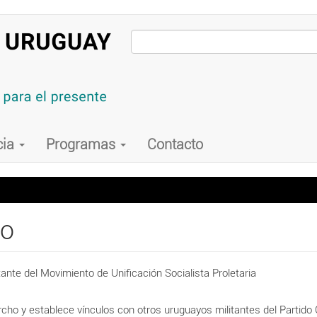
cia
Programas
Contacto
ro
tante del
Movimiento
de
Unificación
Socialista
Proletaria
ercho y establece vínculos con otros uruguayos militantes del
Partido