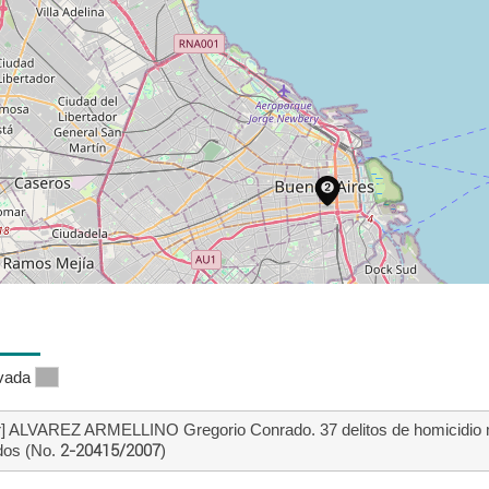
ivada
ndor] ALVAREZ ARMELLINO Gregorio Conrado. 37 delitos de homi
dos (No.
2-20415/2007
)