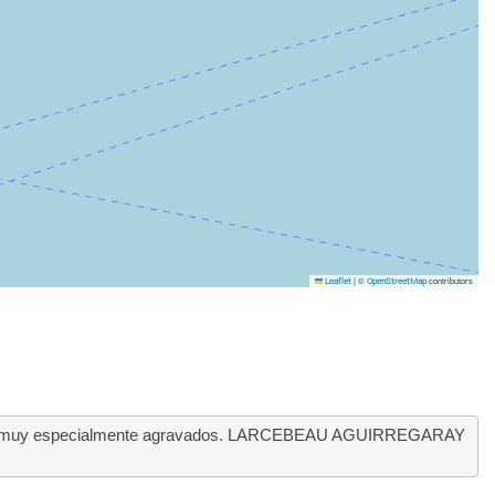
|
©
contributors
Leaflet
OpenStreetMap
cidio muy especialmente agravados. LARCEBEAU AGUIRREGARAY