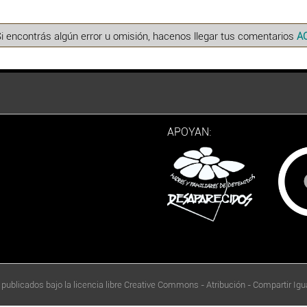
Si encontrás algún error u omisión, hacenos llegar tus comentarios
A
APOYAN:
 publicados bajo la licencia libre Creative Commons - Atribución - Compartir Igua