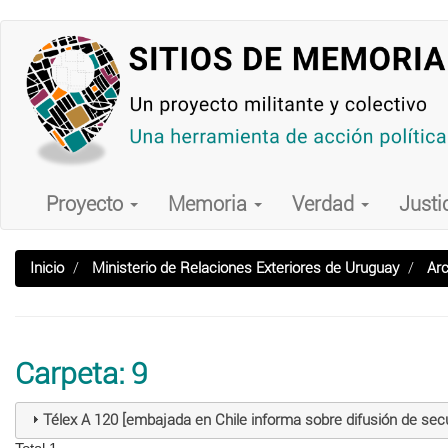
Pasar
al
contenido
principal
Main
navigation
Proyecto
Memoria
Verdad
Justi
Inicio
Ministerio de Relaciones Exteriores de Uruguay
Arc
Carpeta: 9
Télex A 120 [embajada en Chile informa sobre difusión de secue