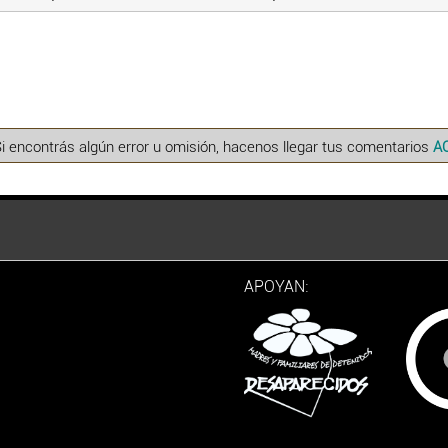
Si encontrás algún error u omisión, hacenos llegar tus comentarios
A
APOYAN: