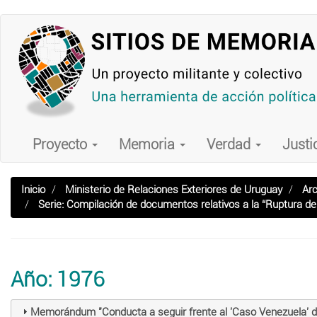
Pasar
al
contenido
principal
Main
navigation
Proyecto
Memoria
Verdad
Justi
Inicio
Ministerio de Relaciones Exteriores de Uruguay
Arc
Serie: Compilación de documentos relativos a la “Ruptura d
Año: 1976
Memorándum "Conducta a seguir frente al 'Caso Venezuela' des