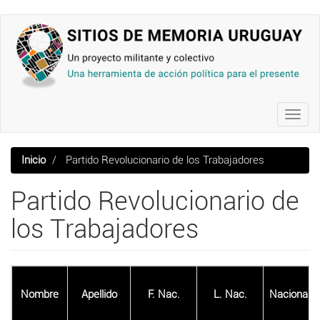
Pasar
al
contenido
principal
Toggl
navig
Inicio
Partido Revolucionario de los Trabajadores
Partido Revolucionario de
los Trabajadores
Nombre
Apellido
F. Nac.
L. Nac.
Nacionalid