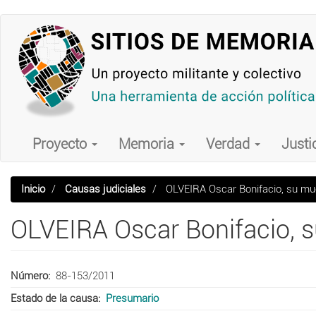
Pasar
al
contenido
principal
Main
navigation
Proyecto
Memoria
Verdad
Justi
Inicio
Causas judiciales
OLVEIRA Oscar Bonifacio, su mu
OLVEIRA Oscar Bonifacio, 
Número
88-153/2011
Estado de la causa
Presumario