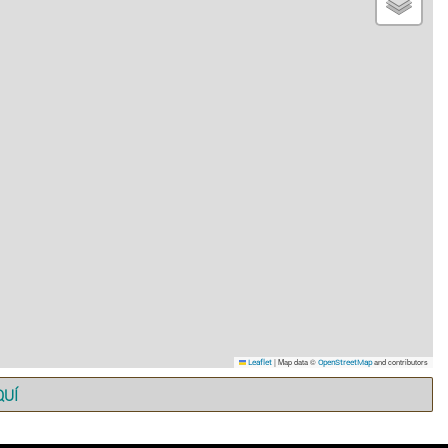
|
Map data ©
and contributors
Leaflet
OpenStreetMap
QUÍ