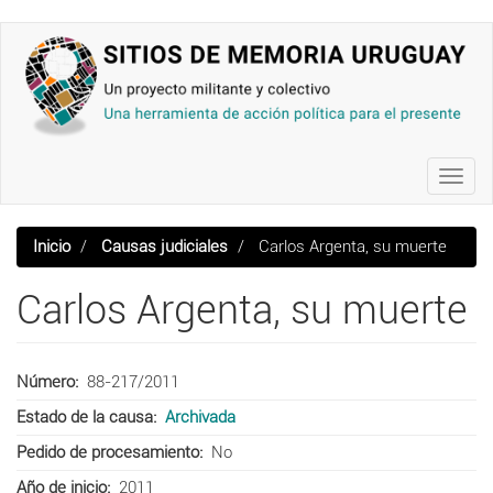
Pasar
al
contenido
principal
Toggl
navig
Inicio
Causas judiciales
Carlos Argenta, su muerte
Carlos Argenta, su muerte
Número
88-217/2011
Estado de la causa
Archivada
Pedido de procesamiento
No
Año de inicio
2011