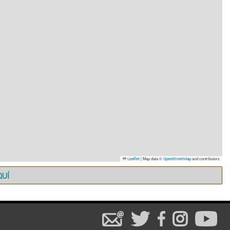
|
Map data ©
and contributors
Leaflet
OpenStreetMap
QUÍ