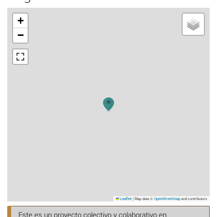
+
−
|
Map data ©
and contributors
Leaflet
OpenStreetMap
Este es un proyecto colectivo y colaborativo en