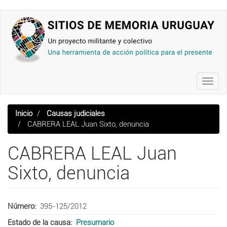
Pasar
al
contenido
principal
Toggl
navig
Inicio
Causas judiciales
CABRERA LEAL Juan Sixto, denuncia
CABRERA LEAL Juan
Sixto, denuncia
Número
395-125/2012
Estado de la causa
Presumario