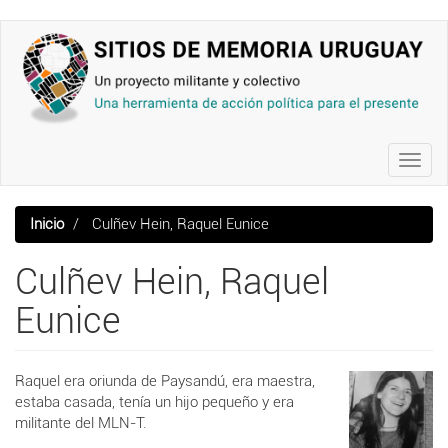
Pasar
al
contenido
principal
Toggl
navig
Inicio
Culñev Hein, Raquel Eunice
Culñev Hein, Raquel
Eunice
Raquel era oriunda de Paysandú, era maestra,
estaba casada, tenía un hijo pequeño y era
militante del MLN-T.