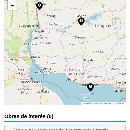
−
|
©
contributors
Leaflet
OpenStreetMap
Obras de interés (6)