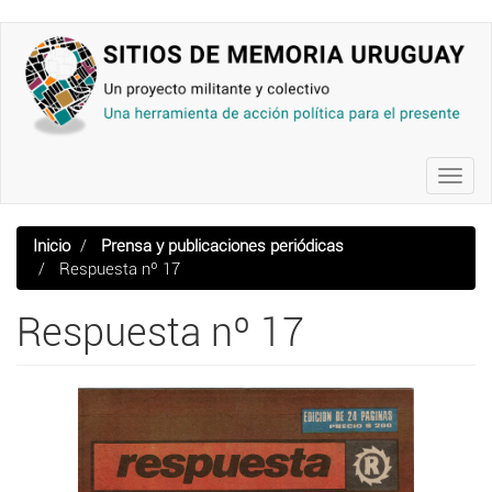
Pasar
al
contenido
principal
Toggl
navig
Inicio
Prensa y publicaciones periódicas
Respuesta nº 17
Respuesta nº 17