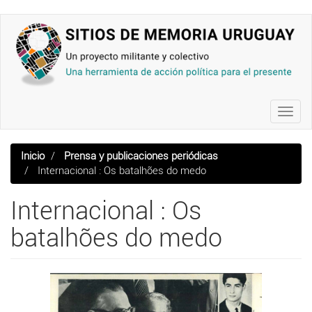
Pasar
al
contenido
principal
Toggl
navig
Inicio
Prensa y publicaciones periódicas
Internacional : Os batalhões do medo
Internacional : Os
batalhões do medo