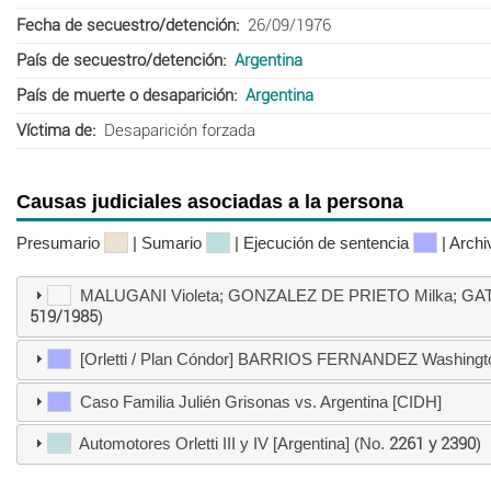
Fecha de secuestro/detención
26/09/1976
País de secuestro/detención
Argentina
País de muerte o desaparición
Argentina
Víctima de
Desaparición forzada
Causas judiciales asociadas a la persona
Presumario
| Sumario
| Ejecución de sentencia
| Arch
MALUGANI Violeta; GONZALEZ DE PRIETO Milka; GATT
519/1985
)
[Orletti / Plan Cóndor] BARRIOS FERNANDEZ Washington 
Caso Familia Julién Grisonas vs. Argentina [CIDH]
Automotores Orletti III y IV [Argentina] (No.
2261 y 2390
)