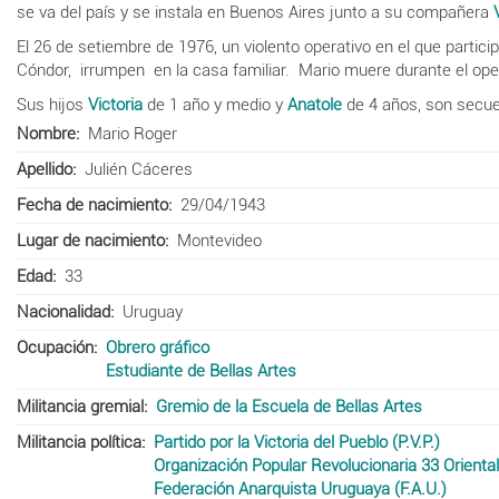
se va del país y se instala en Buenos Aires junto a su compañera
El 26 de setiembre de 1976, un violento operativo en el que particip
Cóndor, irrumpen en la casa familiar. Mario muere durante el ope
Sus hijos
Victoria
de 1 año y medio y
Anatole
de 4 años, son secue
Nombre
Mario Roger
Apellido
Julién Cáceres
Fecha de nacimiento
29/04/1943
Lugar de nacimiento
Montevideo
Edad
33
Nacionalidad
Uruguay
Ocupación
Obrero gráfico
Estudiante de Bellas Artes
Militancia gremial
Gremio de la Escuela de Bellas Artes
Militancia política
Partido por la Victoria del Pueblo (P.V.P.)
Organización Popular Revolucionaria 33 Orienta
Federación Anarquista Uruguaya (F.A.U.)