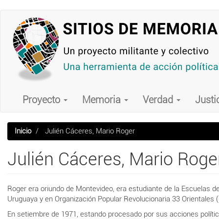
Pasar
al
contenido
principal
Main
navigation
Proyecto
Memoria
Verdad
Justi
Inicio
Julién Cáceres, Mario Roger
Julién Cáceres, Mario Roge
Roger era oriundo de Montevideo, era
estudiante de la Escuelas de
Uruguaya y en Organización
Popular
Revolucionaria
33 Orientales 
En setiembre de 1971, estando procesado por sus acciones polític