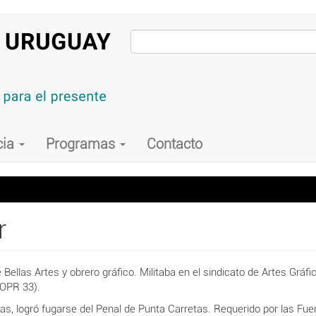
cia
Programas
Contacto
r
 Bellas Artes y obrero gráfico. Militaba en el sindicato de Artes Gráf
(OPR 33).
as, logró fugarse del Penal de Punta Carretas. Requerido por las F