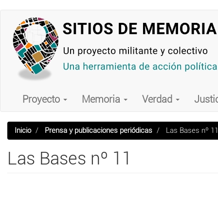
Pasar
al
contenido
principal
Main
navigation
Proyecto
Memoria
Verdad
Justi
Inicio
Prensa y publicaciones periódicas
Las Bases nº 1
Las Bases nº 11