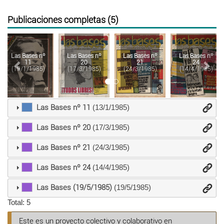
Publicaciones completas (5)
Anterior
Sigu
Las Bases nº
Las Bases nº
Las Bases nº
Las Bases nº
11
20
21
24
(13/1/1985)
(17/3/1985)
(24/3/1985)
(14/4/1985)
Las Bases nº 11
(13/1/1985)
Las Bases nº 20
(17/3/1985)
Las Bases nº 21
(24/3/1985)
Las Bases nº 24
(14/4/1985)
Las Bases (19/5/1985)
(19/5/1985)
Total: 5
Este es un proyecto colectivo y colaborativo en