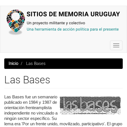
Pasar
al
contenido
principal
Toggl
navig
Inicio
Las Bases
Las Bases
Las Bases fue un semanario
publicado en 1984 y 1987 de
orientación frenteamplista
independiente no vinculado a
ningún sector específico. Su
lema era 'Por un frente unido, movilizado, participativo'. El grupo