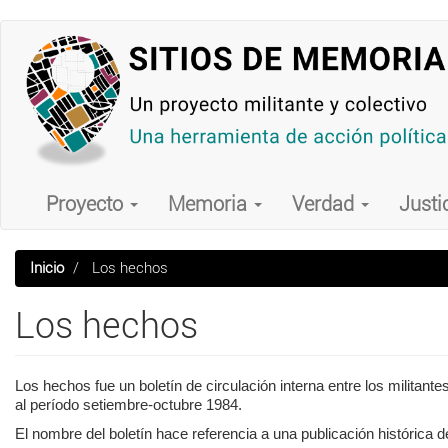
Pasar
al
contenido
principal
Main
navigation
Proyecto
Memoria
Verdad
Justi
Inicio
Los hechos
Los hechos
Los hechos fue un boletín de circulación interna entre los milita
al período setiembre-octubre 1984.
El nombre del boletín hace referencia a una publicación histórica 