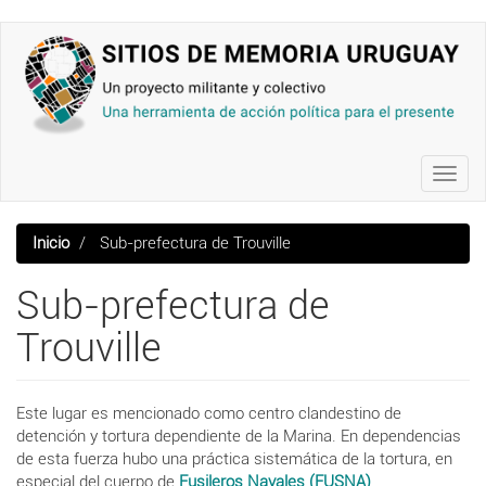
Pasar
al
contenido
principal
Toggl
navig
Inicio
Sub-prefectura de Trouville
Sub-prefectura de
Trouville
Este lugar es mencionado como centro clandestino de
detención y tortura dependiente de la Marina. En dependencias
de esta fuerza hubo una práctica sistemática de la tortura, en
especial del cuerpo de
Fusileros Navales (FUSNA)
.