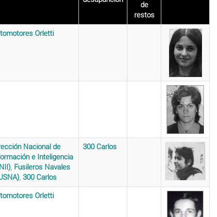
de
restos
tomotores Orletti
rección Nacional de
300 Carlos
formación e Inteligencia
NII)
,
Fusileros Navales
USNA)
,
300 Carlos
tomotores Orletti