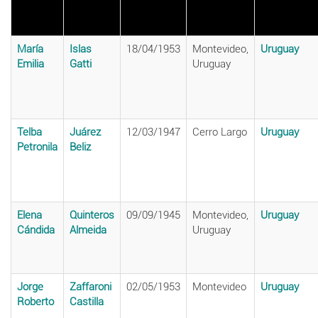
María
Islas
18/04/1953
Montevideo,
Uruguay
Emilia
Gatti
Uruguay
Telba
Juárez
12/03/1947
Cerro Largo
Uruguay
Petronila
Beliz
Elena
Quinteros
09/09/1945
Montevideo,
Uruguay
Cándida
Almeida
Uruguay
Jorge
Zaffaroni
02/05/1953
Montevideo
Uruguay
Roberto
Castilla