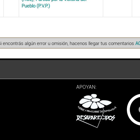
Pueblo (P.V.P.)
Si encontrás algún error u omisión, hacenos llegar tus comentarios
A
APOYAN: