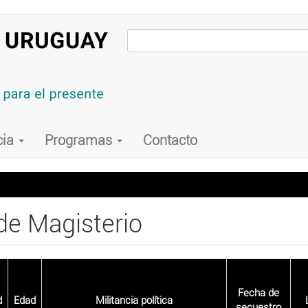
cia
Programas
Contacto
de Magisterio
Fecha de
d
Edad
Militancia política
secuestro