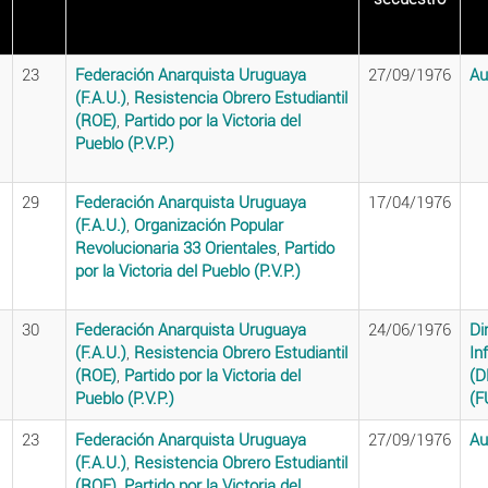
23
Federación Anarquista Uruguaya
27/09/1976
Au
(F.A.U.)
,
Resistencia Obrero Estudiantil
(ROE)
,
Partido por la Victoria del
Pueblo (P.V.P.)
29
Federación Anarquista Uruguaya
17/04/1976
(F.A.U.)
,
Organización Popular
Revolucionaria 33 Orientales
,
Partido
por la Victoria del Pueblo (P.V.P.)
30
Federación Anarquista Uruguaya
24/06/1976
Di
(F.A.U.)
,
Resistencia Obrero Estudiantil
In
(ROE)
,
Partido por la Victoria del
(D
Pueblo (P.V.P.)
(F
23
Federación Anarquista Uruguaya
27/09/1976
Au
(F.A.U.)
,
Resistencia Obrero Estudiantil
(ROE)
,
Partido por la Victoria del