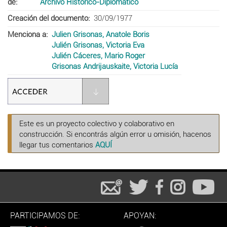
de
Archivo Histórico-Diplomático
Creación del documento
30/09/1977
Menciona a
Julien Grisonas, Anatole Boris
Julién Grisonas, Victoria Eva
Julién Cáceres, Mario Roger
Grisonas Andrijauskaite, Victoria Lucía
Este es un proyecto colectivo y colaborativo en
construcción. Si encontrás algún error u omisión, hacenos
llegar tus comentarios
AQUÍ
PARTICIPAMOS DE:
APOYAN: