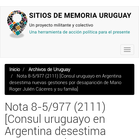
Pasar
al
contenido
principal
Toggl
navig
Inicio
Archivos de Uruguay
Nota 8-5/977 (2111) [Consul uruguayo en Argentina
desestima nuevas gestiones por desaparición de Mario
Roger Julién Cáceres y su familia]
Nota 8-5/977 (2111)
[Consul uruguayo en
Argentina desestima