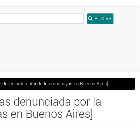
BUSCAR
r Julien ante autoridades uruguayas en Buenos Aires]
nas denunciada por la
s en Buenos Aires]