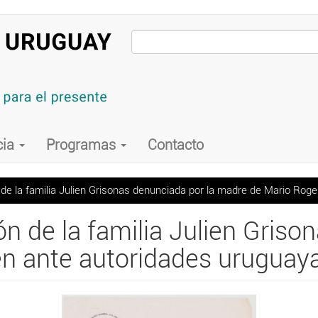
cia
Programas
Contacto
e la familia Julien Grisonas denunciada por la madre de Mario Roge
n de la familia Julien Griso
n ante autoridades uruguaya