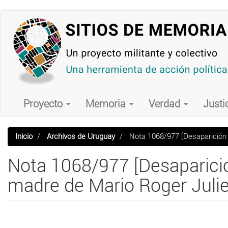
Pasar
al
contenido
principal
Main
navigation
Proyecto
Memoria
Verdad
Justi
Inicio
Archivos de Uruguay
Nota 1068/977 [Desaparición d
Nota 1068/977 [Desaparició
madre de Mario Roger Julie