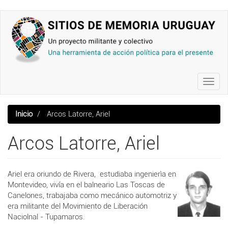
Pasar
al
contenido
principal
Toggl
navig
Inicio
Arcos Latorre, Ariel
Arcos Latorre, Ariel
Ariel era oriundo de Rivera, estudiaba ingenierìa en
Montevideo, vivía en el balneario Las Toscas de
Canelones, trabajaba como mecánico automotriz y
era militante del Movimiento de Liberación
Naciolnal - Tupamaros.