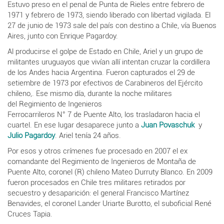
Estuvo preso en el penal de Punta de Rieles entre febrero de
1971 y febrero de 1973, siendo liberado con libertad vigilada. El
27 de junio de 1973 sale del país con destino a Chile, vía Buenos
Aires, junto con Enrique Pagardoy.
Al producirse el golpe de Estado en Chile, Ariel y un grupo de
militantes uruguayos que vivían allí intentan cruzar la cordillera
de los Andes hacia Argentina. Fueron capturados el 29 de
setiembre de 1973 por efectivos de Carabineros del Ejército
chileno,. Ese mismo día, durante la noche militares
del
Regimiento
de
Ingenieros
Ferrocarrileros N° 7 de Puente Alto,
los trasladaron hacia el
cuartel. En ese lugar desaparece junto a
Juan Povaschuk
y
Julio Pagardoy
. Ariel tenía 24 años.
Por esos y otros crímenes fue procesado en 2007 el ex
comandante del Regimiento de Ingenieros de Montaña de
Puente Alto, coronel (R) chileno Mateo Durruty Blanco. En 2009
fueron procesados en Chile tres militares retirados por
secuestro y desaparición: el general Francisco Martínez
Benavides, el coronel Lander Uriarte Burotto, el suboficial René
Cruces Tapia.