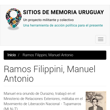
Pasar
al
contenido
principal
Toggl
navig
Inicio
Ramos Filippini, Manuel Antonio
Ramos Filippini, Manuel
Antonio
Manuel era oriundo de Durazno, trabajó en el
Ministerio de Relaciones Exteriores, militaba en el
Movimiento de Liberación Nacional - Tupamaros
(MLN-T)