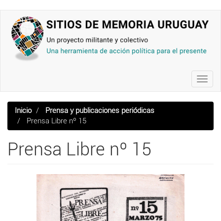
Pasar
al
contenido
principal
Toggl
navig
Inicio
Prensa y publicaciones periódicas
Prensa Libre nº 15
Prensa Libre nº 15