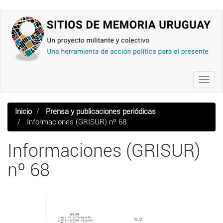
Pasar
al
contenido
principal
Toggl
navig
Inicio
Prensa y publicaciones periódicas
Informaciones (GRISUR) nº 68
Informaciones (GRISUR)
nº 68