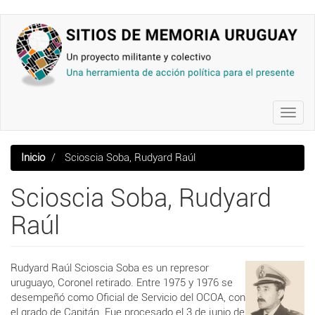
Pasar
al
contenido
principal
Toggl
navig
Inicio
Scioscia Soba, Rudyard Raúl
Scioscia Soba, Rudyard
Raúl
Rudyard Raúl Scioscia Soba es un represor
uruguayo, Coronel retirado. Entre 1975 y 1976 se
desempeñó como Oficial de Servicio del OCOA, con
el grado de Capitán. Fue procesado el 3 de junio de