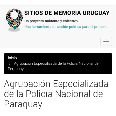
Pasar
al
contenido
principal
Toggl
navig
Inicio
Agrupación Especializada de la Policía Nacional de
Paraguay
Agrupación Especializada
de la Policía Nacional de
Paraguay