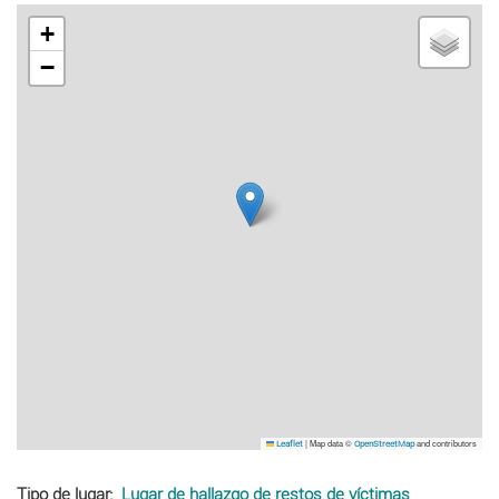
+
−
|
Map data ©
and contributors
Leaflet
OpenStreetMap
Tipo de lugar
Lugar de hallazgo de restos de víctimas