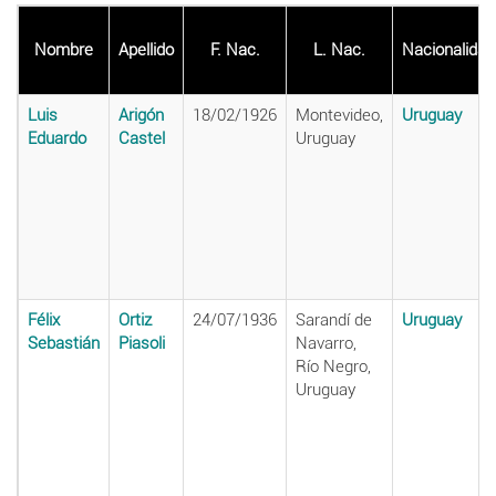
Nombre
Apellido
F. Nac.
L. Nac.
Nacionalidad
Luis
Arigón
18/02/1926
Montevideo,
Uruguay
Eduardo
Castel
Uruguay
Félix
Ortiz
24/07/1936
Sarandí de
Uruguay
Sebastián
Piasoli
Navarro,
Río Negro,
Uruguay