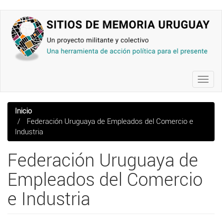
Pasar
al
contenido
principal
Toggl
navig
Inicio
Federación Uruguaya de Empleados del Comercio e
Industria
Federación Uruguaya de
Empleados del Comercio
e Industria