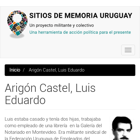
Pasar
al
contenido
principal
Toggl
navig
Inicio
Arigón Castel, Luis Eduardo
Arigón Castel, Luis
Eduardo
Luis estaba casado y tenía dos hijas, trabajaba
como empleado de una librería en la Galería del
Notariado en Montevideo. Era militante sindical de
la Federación Uruguaya de Empleados del