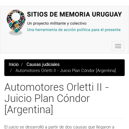
Pasar
al
contenido
principal
Toggl
navig
Inicio
Causas judiciales
Automotores Orletti II - Juicio Plan Cóndor [Argentina]
Automotores Orletti II -
Juicio Plan Cóndor
[Argentina]
El juicio se desarrolló a partir de dos causas que llegaron a