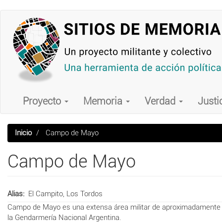
Pasar
al
contenido
principal
Main
navigation
Proyecto
Memoria
Verdad
Justi
Inicio
Campo de Mayo
Campo de Mayo
Alias
El Campito, Los Tordos
Campo de Mayo es una extensa área militar de aproximadamente 4.
la Gendarmería Nacional Argentina.